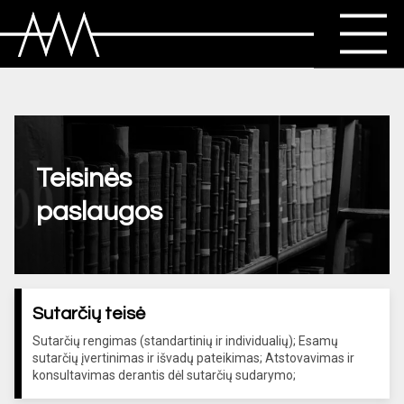
Teisinės
paslaugos
Sutarčių teisė
Sutarčių rengimas (standartinių ir individualių); Esamų
sutarčių įvertinimas ir išvadų pateikimas; Atstovavimas ir
konsultavimas derantis dėl sutarčių sudarymo;