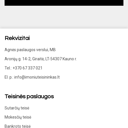
Rekvizitai
Agnės paslaugos verslui, MB
Aronijų g. 14-2, Giraitė, LT-54307 Kauno r.
Tel.: +370 67 337 021
El. p.: info@imoniuteisininkas.lt
Teisinės paslaugos
Sutarčių teisė
Mokesčių teisė
Bankroto teisė