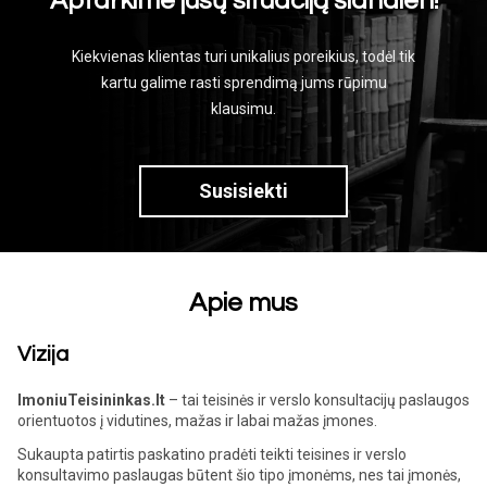
Aptarkime jūsų situaciją šiandien!
Kiekvienas klientas turi unikalius poreikius, todėl tik
kartu galime rasti sprendimą jums rūpimu
klausimu.
Susisiekti
Apie mus
Vizija
ImoniuTeisininkas.lt
– tai teisinės ir verslo konsultacijų paslaugos
orientuotos į vidutines, mažas ir labai mažas įmones.
Sukaupta patirtis paskatino pradėti teikti teisines ir verslo
konsultavimo paslaugas būtent šio tipo įmonėms, nes tai įmonės,