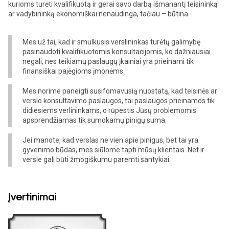
kurioms turėti kvalifikuotą ir gerai savo darbą išmanantį teisininką
ar vadybininką ekonomiškai nenaudinga, tačiau – būtina.
Mes už tai, kad ir smulkusis verslininkas turėtų galimybę
pasinaudoti kvalifikuotomis konsultacijomis, ko dažniausiai
negali, nes teikiamų paslaugų įkainiai yra prieinami tik
finansiškai pajėgioms įmonėms.
Mes norime paneigti susifomavusią nuostatą, kad teisinės ar
verslo konsultavimo paslaugos, tai paslaugos prieinamos tik
didiesiems verlininkams, o rūpestis Jūsų problemomis
apsprendžiamas tik sumokamų pinigų suma.
Jei manote, kad verslas ne vien apie pinigus, bet tai yra
gyvenimo būdas, mes siūlome tapti mūsų klientais. Net ir
versle gali būti žmogiškumu paremti santykiai.
Įvertinimai