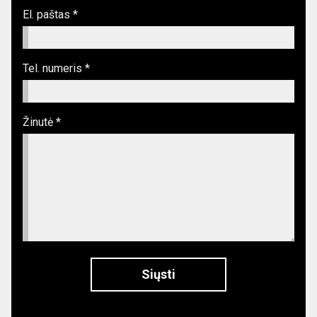
El. paštas *
Tel. numeris *
Žinutė *
Siųsti