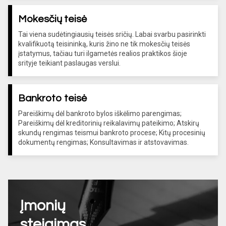
Mokesčių teisė
Tai viena sudėtingiausių teisės sričių. Labai svarbu pasirinkti
kvalifikuotą teisininką, kuris žino ne tik mokesčių teisės
įstatymus, tačiau turi ilgametės realios praktikos šioje
srityje teikiant paslaugas verslui.
Bankroto teisė
Pareiškimų dėl bankroto bylos iškėlimo parengimas;
Pareiškimų dėl kreditorinių reikalavimų pateikimo; Atskirų
skundų rengimas teismui bankroto procese; Kitų procesinių
dokumentų rengimas; Konsultavimas ir atstovavimas.
Įmonių
steigimas,