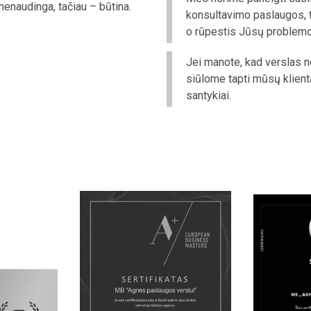
nenaudinga, tačiau – būtina.
konsultavimo paslaugos, t
o rūpestis Jūsų problem
Jei manote, kad verslas n
siūlome tapti mūsų klient
santykiai.