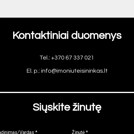
Kontaktiniai duomenys
Tel.: +370 67 337 021
El. p.: info@imoniuteisininkas.lt
Siųskite žinutę
adinimas/Vardas *
Žinutė *