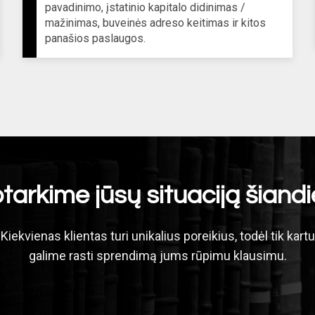
pavadinimo, įstatinio kapitalo didinimas /
mažinimas, buveinės adreso keitimas ir kitos
panašios paslaugos.
tarkime jūsų situaciją šiandi
Kiekvienas klientas turi unikalius poreikius, todėl tik kartu
galime rasti sprendimą jums rūpimu klausimu.