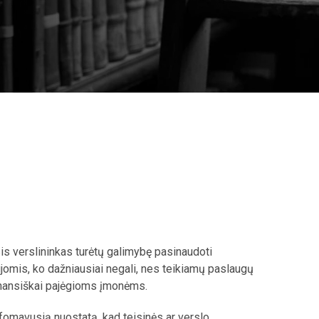
sis verslininkas turėtų galimybę pasinaudoti
ijomis, ko dažniausiai negali, nes teikiamų paslaugų
 finansiškai pajėgioms įmonėms.
omavusią nuostatą, kad teisinės ar verslo