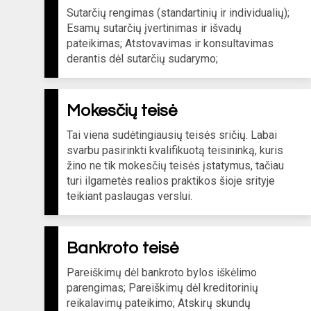
Sutarčių rengimas (standartinių ir individualių);
Esamų sutarčių įvertinimas ir išvadų
pateikimas; Atstovavimas ir konsultavimas
derantis dėl sutarčių sudarymo;
Mokesčių teisė
Tai viena sudėtingiausių teisės sričių. Labai
svarbu pasirinkti kvalifikuotą teisininką, kuris
žino ne tik mokesčių teisės įstatymus, tačiau
turi ilgametės realios praktikos šioje srityje
teikiant paslaugas verslui.
Bankroto teisė
Pareiškimų dėl bankroto bylos iškėlimo
parengimas; Pareiškimų dėl kreditorinių
reikalavimų pateikimo; Atskirų skundų