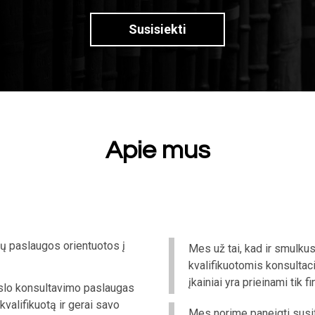
Susisiekti
Apie mus
ijų paslaugos orientuotos į
Mes už tai, kad ir smulku
kvalifikuotomis konsultac
įkainiai yra prieinami tik
erslo konsultavimo paslaugas
kvalifikuotą ir gerai savo
Mes norime paneigti susif