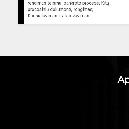
rengimas teismui bankroto procese; Kitų
procesinių dokumentų rengimas;
Konsultavimas ir atstovavimas.
Ap