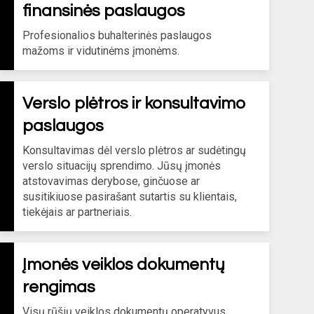
finansinės paslaugos
Profesionalios buhalterinės paslaugos
mažoms ir vidutinėms įmonėms.
Verslo plėtros ir konsultavimo
paslaugos
Konsultavimas dėl verslo plėtros ar sudėtingų
verslo situacijų sprendimo. Jūsų įmonės
atstovavimas derybose, ginčuose ar
susitikiuose pasirašant sutartis su klientais,
tiekėjais ar partneriais.
Įmonės veiklos dokumentų
rengimas
Visų rūšių veiklos dokumentų operatyvus